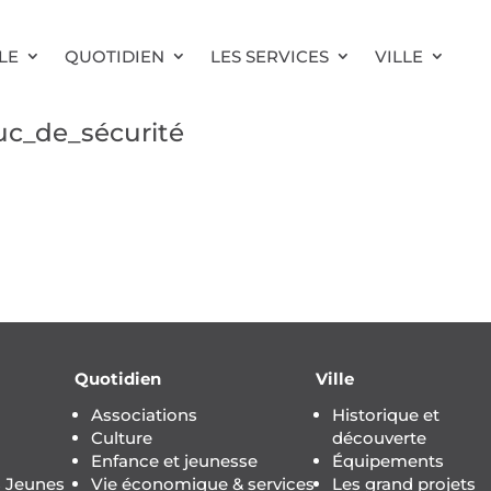
LE
QUOTIDIEN
LES SERVICES
VILLE
c_de_sécurité
Quotidien
Ville
Associations
Historique et
Culture
découverte
Enfance et jeunesse
Équipements
s Jeunes
Vie économique & services
Les grand projets