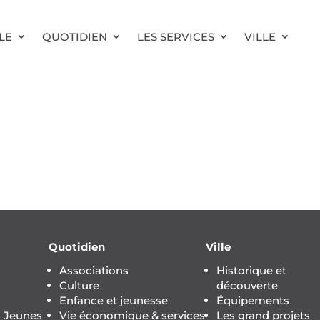
LE
QUOTIDIEN
LES SERVICES
VILLE
Quotidien
Ville
Associations
Historique et
Culture
découverte
Enfance et jeunesse
Équipements
s Jeunes
Vie économique & services
Les grand projets