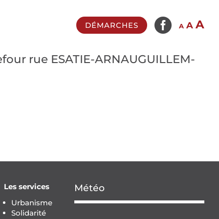

In
A
Reset
Decrease
A
DÉMARCHES
A
fo
font
font
si
size.
size.
rrefour rue ESATIE-ARNAUGUILLEM-
Les services
Météo
Urbanisme
Solidarité