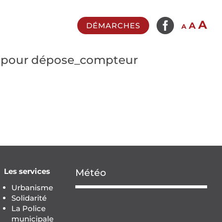

In
A
Reset
Decrease
A
DÉMARCHES
A
fo
font
font
si
size.
size.
e pour dépose_compteur
Les services
Météo
Urbanisme
Solidarité
La Police
municipale