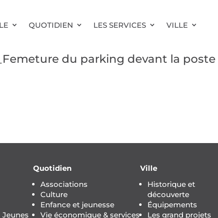
LE
QUOTIDIEN
LES SERVICES
VILLE
Femeture du parking devant la post
Quotidien
Ville
Associations
Historique et
Culture
découverte
Enfance et jeunesse
Équipements
s Jeunes
Vie économique & services
Les grand projets