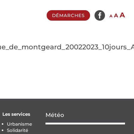

In
A
Reset
Decrease
A
DÉMARCHES
A
fo
font
font
si
size.
size.
e_de_montgeard_20022023_10jours_
Les services
Météo
Urbanisme
Solidarité