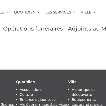
LE
QUOTIDIEN
LES SERVICES
VILLE
érations funéraires - Adjoints au M
Quotidien
Ville
Associations
Historique et
Culture
découverte
Enfance et jeunesse
Équipements
s Jeunes
Vie économique & services
Les grand projets