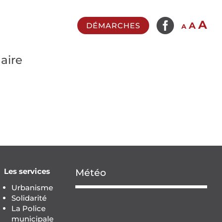

In
A
Reset
Decrease
A
DÉMARCHES
A
fo
font
font
si
size.
size.
aire
Les services
Météo
Urbanisme
Solidarité
La Police
municipale