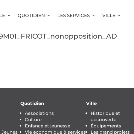
LE
QUOTIDIEN
LES SERVICES
VILLE
29M01_FRICOT_nonopposition_AD
Quotidien
Ville
Associations
Historique et
Culture
découverte
Enfance et jeunesse
Équipements
s Jeunes
Vie économique & services
Les grand projets