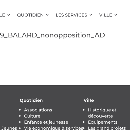
LE
QUOTIDIEN
LES SERVICES
VILLE
99_BALARD_nonopposition_AD
Quotidien
Ville
Associations
Historique et
Culture
découverte
Enfance et jeunesse
Équipements
s Jeunes
Vie économique & services
Les grand projets