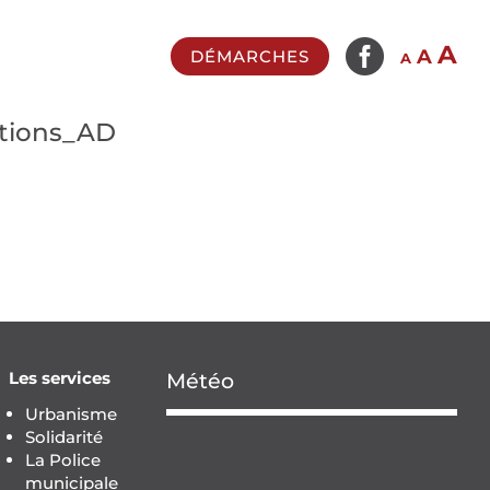

In
A
Reset
Decrease
A
DÉMARCHES
A
fo
font
font
si
size.
size.
tions_AD
Les services
Météo
Urbanisme
Solidarité
La Police
municipale