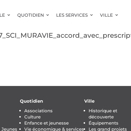
LE
QUOTIDIEN
LES SERVICES
VILLE
7_SCI_MURAVIE_accord_avec_prescrip
Quotidien
Ville
Associations
Historique et
Culture
découverte
Enfance et jeunesse
Équipements
s Jeunes
Vie économique & services
Les grand projets