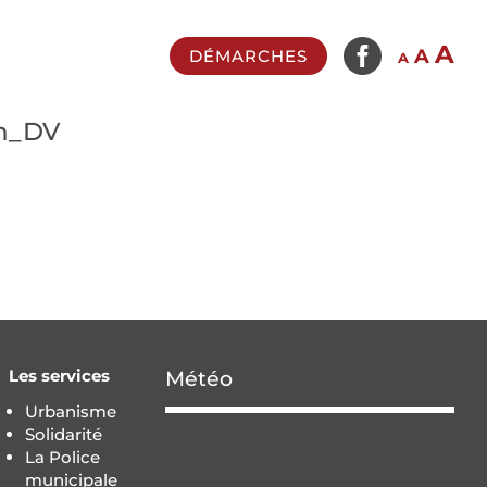

In
A
Reset
Decrease
A
DÉMARCHES
A
fo
font
font
si
size.
size.
on_DV
Les services
Météo
Urbanisme
Solidarité
La Police
municipale