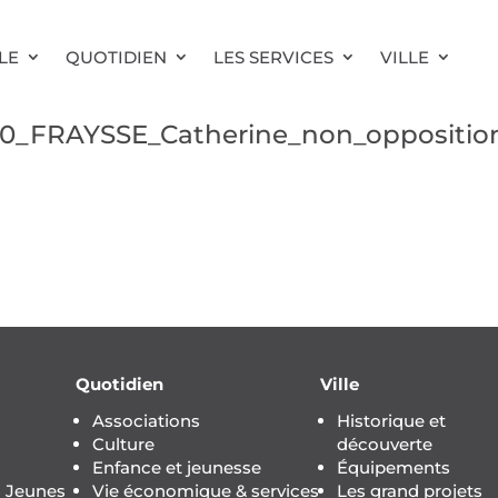
LE
QUOTIDIEN
LES SERVICES
VILLE
90_FRAYSSE_Catherine_non_oppositi
Quotidien
Ville
Associations
Historique et
Culture
découverte
Enfance et jeunesse
Équipements
s Jeunes
Vie économique & services
Les grand projets