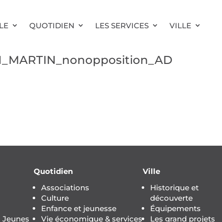
LE
QUOTIDIEN
LES SERVICES
VILLE
71_MARTIN_nonopposition_AD
Quotidien
Ville
Associations
Historique et
Culture
découverte
Enfance et jeunesse
Équipements
s Jeunes
Vie économique & services
Les grand projets