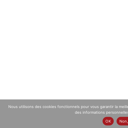
Nous utilisons des cookies fonctionnels pour vous garantir la mei
des informations personnelles 
OK
Non,