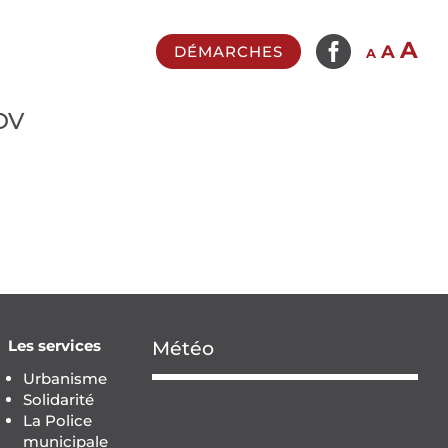

In
A
Reset
Decrease
A
DÉMARCHES
A
fo
font
font
si
size.
size.
DV
Les services
Météo
Urbanisme
Solidarité
La Police
municipale