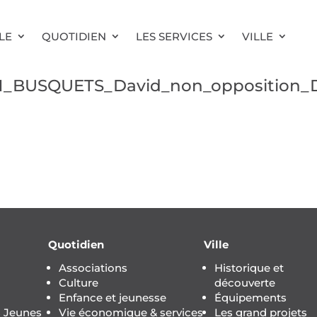
LE
QUOTIDIEN
LES SERVICES
VILLE
41_BUSQUETS_David_non_opposition_
Quotidien
Ville
Associations
Historique et
Culture
découverte
Enfance et jeunesse
Équipements
s Jeunes
Vie économique & services
Les grand projets