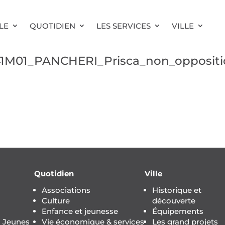
LE
QUOTIDIEN
LES SERVICES
VILLE
41M01_PANCHERI_Prisca_non_opposit
Quotidien
Ville
Associations
Historique et
Culture
découverte
Enfance et jeunesse
Équipements
s Jeunes
Vie économique & services
Les grand projets