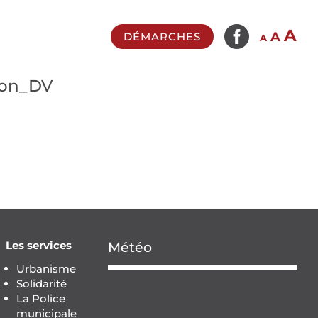

In
A
Reset
Decrease
A
DÉMARCHES
A
fo
font
font
si
size.
size.
ion_DV
Les services
Météo
Urbanisme
Solidarité
La Police
municipale