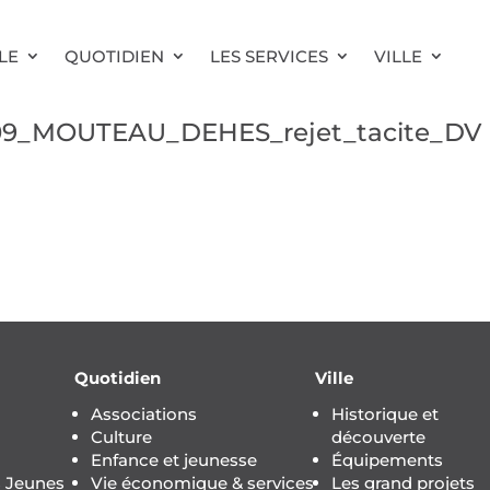
LE
QUOTIDIEN
LES SERVICES
VILLE
09_MOUTEAU_DEHES_rejet_tacite_DV
Quotidien
Ville
Associations
Historique et
Culture
découverte
Enfance et jeunesse
Équipements
s Jeunes
Vie économique & services
Les grand projets