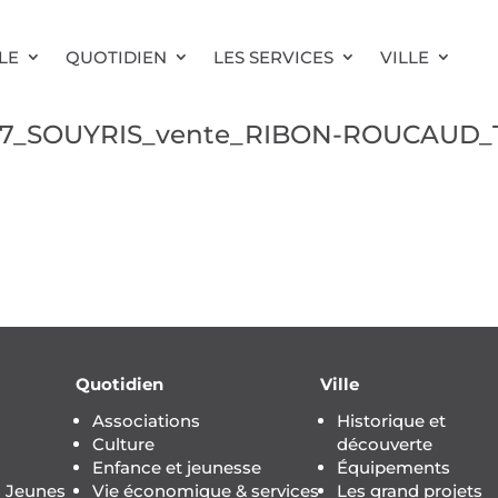
LE
QUOTIDIEN
LES SERVICES
VILLE
077_SOUYRIS_vente_RIBON-ROUCAUD_
Quotidien
Ville
Associations
Historique et
Culture
découverte
Enfance et jeunesse
Équipements
s Jeunes
Vie économique & services
Les grand projets