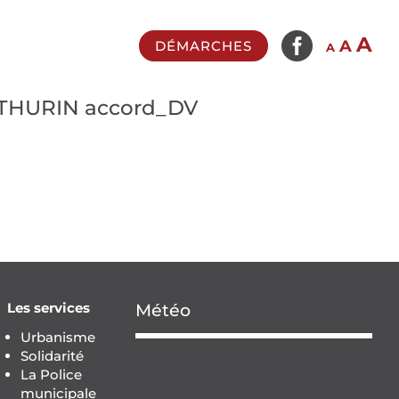

In
A
Reset
Decrease
A
DÉMARCHES
A
fo
font
font
si
size.
size.
THURIN accord_DV
Les services
Météo
Urbanisme
Solidarité
La Police
municipale