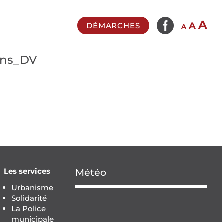

In
A
Reset
Decrease
A
DÉMARCHES
A
fo
font
font
si
size.
size.
ons_DV
Les services
Météo
Urbanisme
Solidarité
La Police
municipale