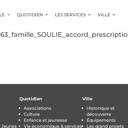
LE
QUOTIDIEN
LES SERVICES
VILLE
3_famille_SOULIE_accord_prescripti
Quotidien
Ville
Associations
Historique et
Culture
découverte
Enfance et jeunesse
Équipements
s Jeunes
Vie économique & services
Les grand projets