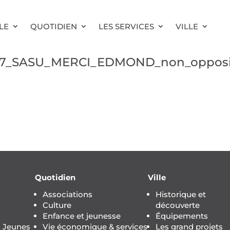
LE
QUOTIDIEN
LES SERVICES
VILLE
017_SASU_MERCI_EDMOND_non_opposi
Quotidien
Ville
Associations
Historique et
Culture
découverte
Enfance et jeunesse
Équipements
s Jeunes
Vie économique & services
Les grand projets