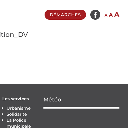

In
A
Reset
Decrease
A
DÉMARCHES
A
fo
font
font
si
size.
size.
tion_DV
Les services
Météo
Urbanisme
Solidarité
La Police
municipale