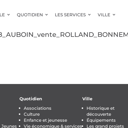
LE
QUOTIDIEN
LES SERVICES
VILLE
0018_AUBOIN_vente_ROLLAND_BONNE
Quotidien
Ville
Associations
Historique et
Culture
découverte
Enfance et jeunesse
Équipements
s Jeunes
Vie économique & services
Les grand projets