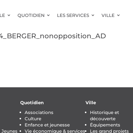
LE
QUOTIDIEN
LES SERVICES
VILLE
14_BERGER_nonopposition_AD
Quotidien
Ville
Associations
Historique et
Culture
découverte
Enfance et jeunesse
Équipements
s Jeunes
Vie économique & services
Les grand projets