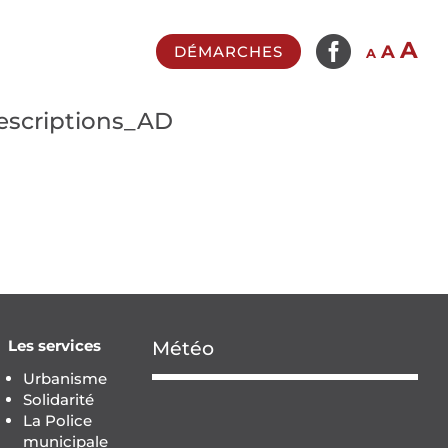

In
A
Reset
Decrease
A
DÉMARCHES
A
fo
font
font
si
size.
size.
scriptions_AD
Les services
Météo
Urbanisme
Solidarité
La Police
municipale