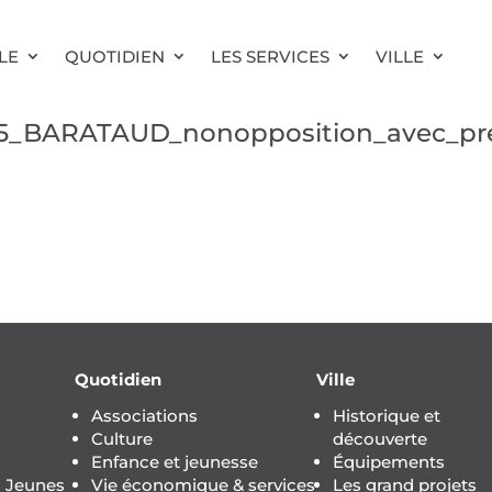
LE
QUOTIDIEN
LES SERVICES
VILLE
5_BARATAUD_nonopposition_avec_pre
Quotidien
Ville
Associations
Historique et
Culture
découverte
Enfance et jeunesse
Équipements
s Jeunes
Vie économique & services
Les grand projets