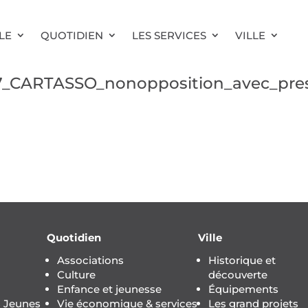
LE
QUOTIDIEN
LES SERVICES
VILLE
7_CARTASSO_nonopposition_avec_pres
Quotidien
Ville
Associations
Historique et
Culture
découverte
Enfance et jeunesse
Équipements
s Jeunes
Vie économique & services
Les grand projets