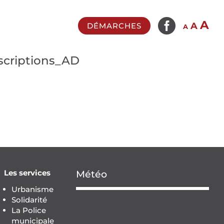

In
A
Reset
Decrease
A
DÉMARCHES
A
fo
font
font
si
size.
size.
criptions_AD
Les services
Météo
Urbanisme
Solidarité
La Police
municipale