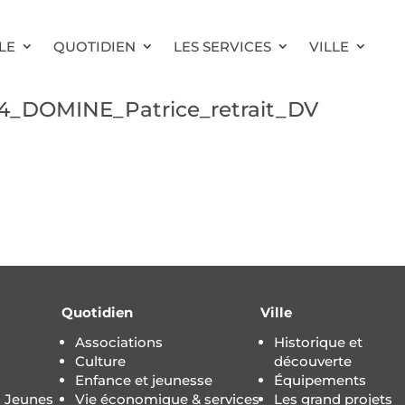
LE
QUOTIDIEN
LES SERVICES
VILLE
4_DOMINE_Patrice_retrait_DV
Quotidien
Ville
Associations
Historique et
Culture
découverte
Enfance et jeunesse
Équipements
s Jeunes
Vie économique & services
Les grand projets