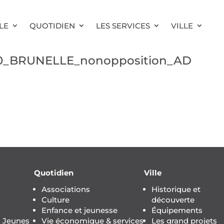
LE
QUOTIDIEN
LES SERVICES
VILLE
30_BRUNELLE_nonopposition_AD
Quotidien
Ville
Associations
Historique et
Culture
découverte
Enfance et jeunesse
Équipements
s Jeunes
Vie économique & services
Les grand projets