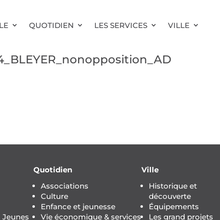
LE
QUOTIDIEN
LES SERVICES
VILLE
24_BLEYER_nonopposition_AD
Quotidien
Ville
Associations
Historique et
Culture
découverte
Enfance et jeunesse
Équipements
s Jeunes
Vie économique & services
Les grand projets