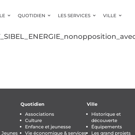
LE
QUOTIDIEN
LES SERVICES
VILLE
7_SIBEL_ENERGIE_nonopposition_avec
Quotidien
Ville
Associations
Historique et
Culture
découverte
Enfance et jeunesse
Équipements
s Jeunes
Vie économique & services
Les grand projets