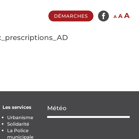

In
A
Reset
Decrease
A
DÉMARCHES
A
fo
font
font
si
size.
size.
_prescriptions_AD
Les services
Météo
Urbanisme
Solidarité
La Police
municipale