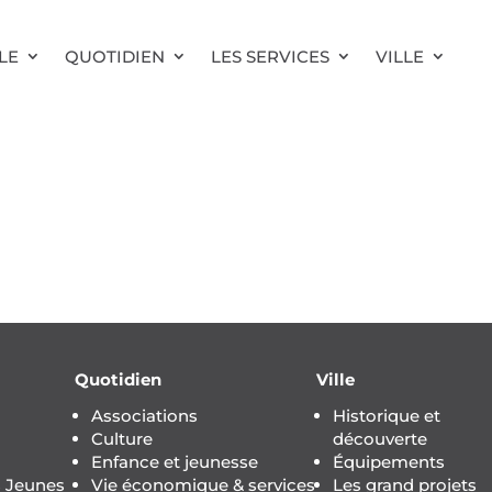
LE
QUOTIDIEN
LES SERVICES
VILLE
Quotidien
Ville
Associations
Historique et
Culture
découverte
Enfance et jeunesse
Équipements
s Jeunes
Vie économique & services
Les grand projets