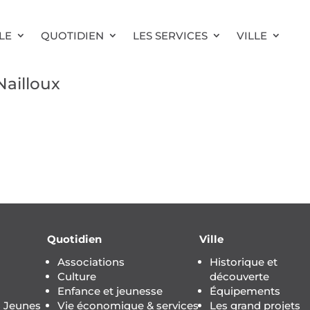
LE
QUOTIDIEN
LES SERVICES
VILLE
Nailloux
Quotidien
Ville
Associations
Historique et
Culture
découverte
Enfance et jeunesse
Équipements
s Jeunes
Vie économique & services
Les grand projets