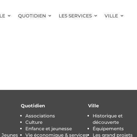
LE
QUOTIDIEN
LES SERVICES
VILLE
Quotidien
Ville
Associations
Historique et
Culture
découverte
Enfance et jeunesse
Équipements
s Jeunes
Vie économique & services
Les grand projets