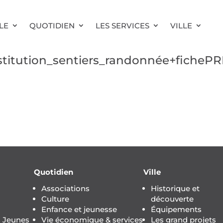
LE
QUOTIDIEN
LES SERVICES
VILLE
estitution_sentiers_randonnée+fiche
Quotidien
Ville
Associations
Historique et
Culture
découverte
Enfance et jeunesse
Équipements
s Jeunes
Vie économique & services
Les grand projets