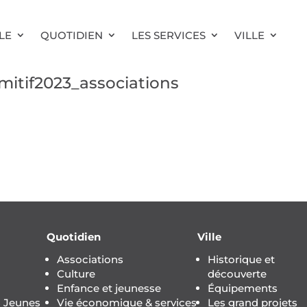
LE
QUOTIDIEN
LES SERVICES
VILLE
itif2023_associations
Quotidien
Ville
Associations
Historique et
Culture
découverte
Enfance et jeunesse
Équipements
s Jeunes
Vie économique & services
Les grand projets