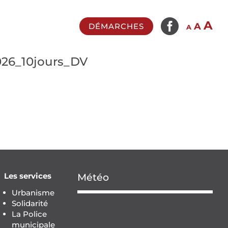

In
A
Reset
Decrease
A
DÉMARCHES
A
fo
font
font
si
size.
size.
26_10jours_DV
Les services
Météo
Urbanisme
Solidarité
La Police
municipale