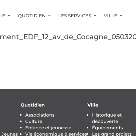
LE
QUOTIDIEN
LES SERVICES
VILLE
ment_EDF_12_av_de_Cocagne_050320
Quotidien
Ville
Associations
Historique et
Culture
découverte
Enfance et jeunesse
Équipements
s Jeunes
Vie économique & services
Les grand projets