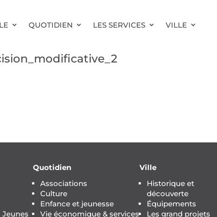
LE
QUOTIDIEN
LES SERVICES
VILLE
sion_modificative_2
Quotidien
Ville
Associations
Historique et
Culture
découverte
Enfance et jeunesse
Équipements
s Jeunes
Vie économique & services
Les grand projets