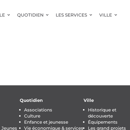
LE
QUOTIDIEN
LES SERVICES
VILLE
Quotidien
Ville
Associations
Historique et
Culture
découverte
Enfance et jeunesse
Équipements
s Jeunes
Vie économique & services
Les grand projets