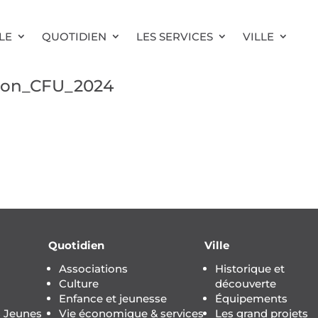
LE
QUOTIDIEN
LES SERVICES
VILLE
tion_CFU_2024
Quotidien
Ville
Associations
Historique et
Culture
découverte
Enfance et jeunesse
Équipements
s Jeunes
Vie économique & services
Les grand projets