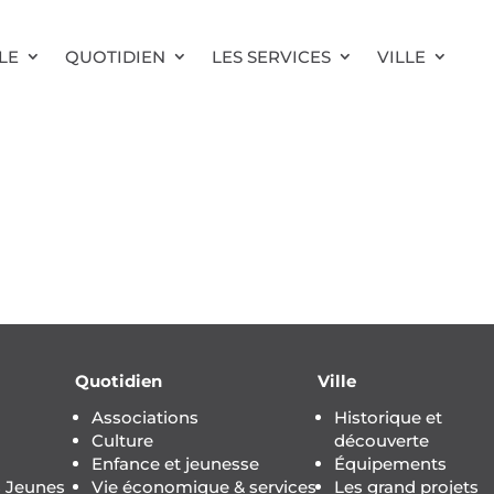
LE
QUOTIDIEN
LES SERVICES
VILLE
Quotidien
Ville
Associations
Historique et
Culture
découverte
Enfance et jeunesse
Équipements
s Jeunes
Vie économique & services
Les grand projets