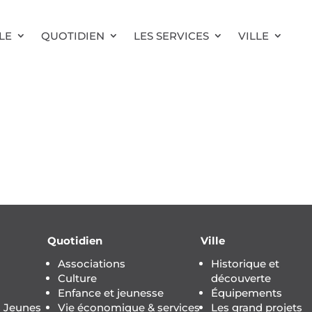
LE
QUOTIDIEN
LES SERVICES
VILLE
Quotidien
Ville
Associations
Historique et
Culture
découverte
Enfance et jeunesse
Équipements
s Jeunes
Vie économique & services
Les grand projets