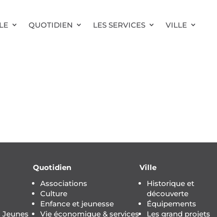
LE
QUOTIDIEN
LES SERVICES
VILLE
Quotidien
Ville
Associations
Historique et
Culture
découverte
Enfance et jeunesse
Équipements
s Jeunes
Vie économique & services
Les grand projets