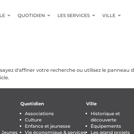
LE
QUOTIDIEN
LES SERVICES
VILLE
ayez d'affiner votre recherche ou utilisez le panneau 
icle.
Quotidien
Ville
Associations
Historique et
Culture
découverte
Enfance et jeunesse
Équipements
s Jeunes
Vie économique & services
Les grand projets