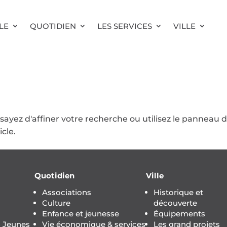
LE
QUOTIDIEN
LES SERVICES
VILLE
ayez d'affiner votre recherche ou utilisez le panneau 
icle.
Quotidien
Ville
Associations
Historique et
Culture
découverte
Enfance et jeunesse
Équipements
s Jeunes
Vie économique & services
Les grand projets