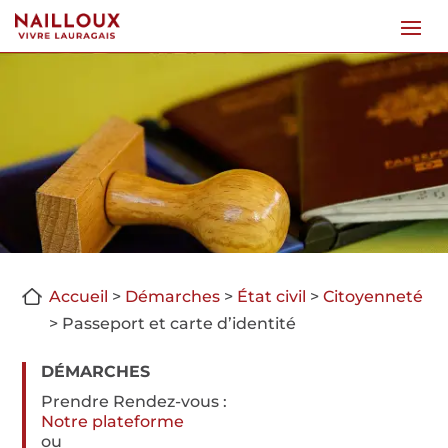
Accueil
>
Démarches
>
État civil
>
Citoyenneté
>
Passeport et carte d’identité
DÉMARCHES
Prendre Rendez-vous :
Notre plateforme
ou