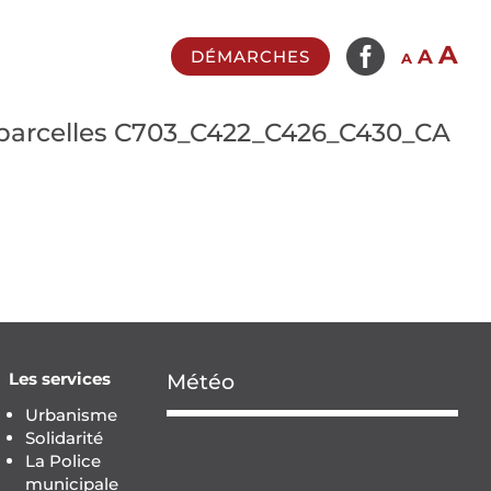

In
A
Reset
Decrease
A
DÉMARCHES
A
fo
font
font
si
size.
size.
parcelles C703_C422_C426_C430_CA
Les services
Météo
Urbanisme
Solidarité
La Police
municipale