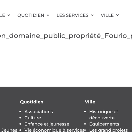
LE
QUOTIDIEN
LES SERVICES
VILLE
on_domaine_public_propriété_Fourio_
Quotidien
Ville
Associations
Historique et
Culture
découverte
Enfance et jeunesse
Équipements
s Jeunes
Vie économique & services
Les grand projets