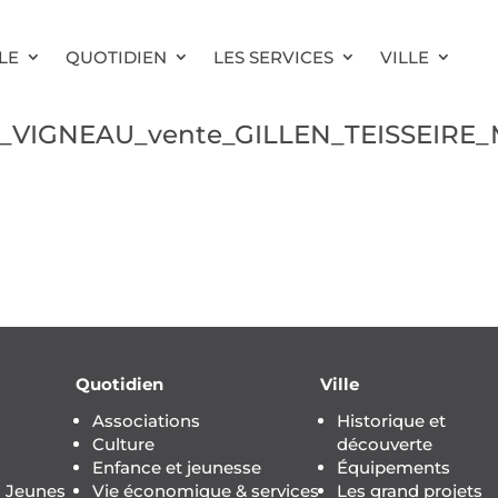
LE
QUOTIDIEN
LES SERVICES
VILLE
15_VIGNEAU_vente_GILLEN_TEISSEIRE
Quotidien
Ville
Associations
Historique et
Culture
découverte
Enfance et jeunesse
Équipements
s Jeunes
Vie économique & services
Les grand projets