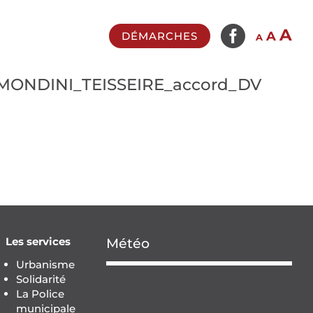

In
A
Reset
Decrease
A
DÉMARCHES
A
fo
font
font
si
size.
size.
_MONDINI_TEISSEIRE_accord_DV
Les services
Météo
Urbanisme
Solidarité
La Police
municipale