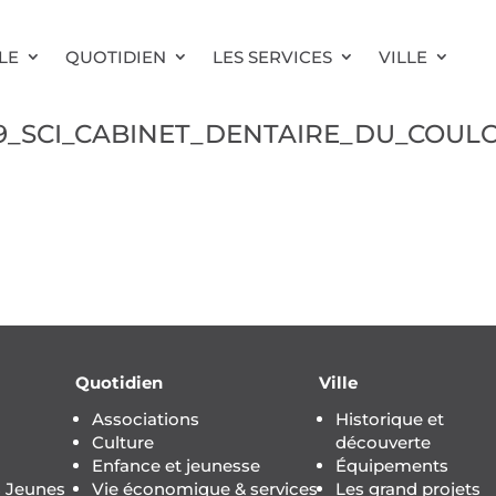
LE
QUOTIDIEN
LES SERVICES
VILLE
09_SCI_CABINET_DENTAIRE_DU_COULO
Quotidien
Ville
Associations
Historique et
Culture
découverte
Enfance et jeunesse
Équipements
s Jeunes
Vie économique & services
Les grand projets