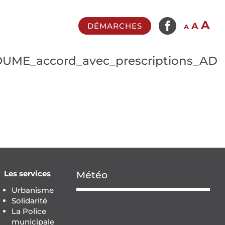

In
A
Reset
Decrease
A
DÉMARCHES
A
fo
font
font
si
size.
size.
UME_accord_avec_prescriptions_AD
Les services
Météo
Urbanisme
Solidarité
La Police
municipale