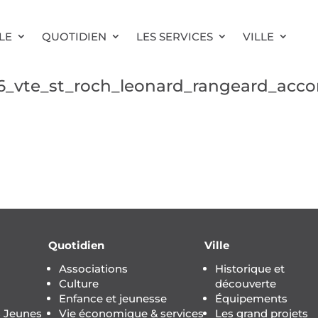
LE
QUOTIDIEN
LES SERVICES
VILLE
6_vte_st_roch_leonard_rangeard_acc
Quotidien
Ville
Associations
Historique et
Culture
découverte
Enfance et jeunesse
Équipements
s Jeunes
Vie économique & services
Les grand projets