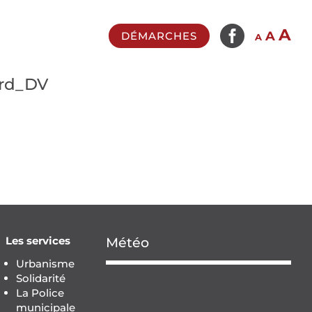

In
A
Reset
Decrease
A
DÉMARCHES
A
fo
font
font
si
size.
size.
ord_DV
Les services
Météo
Urbanisme
Solidarité
La Police
municipale