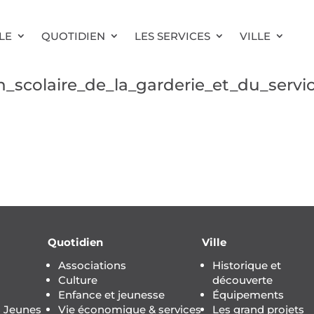
LE
QUOTIDIEN
LES SERVICES
VILLE
on_scolaire_de_la_garderie_et_du_ser
Quotidien
Ville
Associations
Historique et
Culture
découverte
Enfance et jeunesse
Équipements
s Jeunes
Vie économique & services
Les grand projets