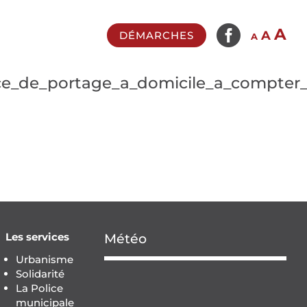

In
A
Reset
Decrease
A
DÉMARCHES
A
fo
font
font
si
size.
size.
vice_de_portage_a_domicile_a_compter
Les services
Météo
Urbanisme
Solidarité
La Police
municipale