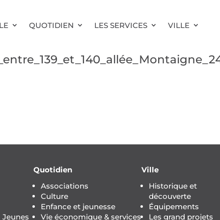
LE
QUOTIDIEN
LES SERVICES
VILLE
entre_139_et_140_allée_Montaigne_2
Quotidien
Ville
Associations
Historique et
Culture
découverte
Enfance et jeunesse
Équipements
s Jeunes
Vie économique & services
Les grand projets