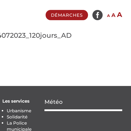

In
A
Reset
Decrease
A
DÉMARCHES
A
fo
font
font
si
size.
size.
4072023_120jours_AD
Les services
Météo
Urbanisme
Solidarité
La Police
municipale